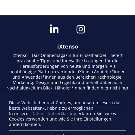
iXtenso
iXtenso – Das Onlinemagazin für Einzelhandel – liefert
praxisnahe Tipps und innovative Lösungen für die
Herausforderungen von heute und morgen. Als
unabhängige Plattform verbindet iXtenso Anbieter*innen
und Anwender*innen aus den Bereichen Technologie,
Marketing, Design und Logistik und behält dabei auch
Nachhaltigkeit im Blick. Händler*innen finden hier nicht nur
aktuelle Entwicklungen, sondern auch Inspiration durch
Expertenmeinungen und Erfolgsgeschichten. Mit einem
Diese Website benutzt Cookies, um unseren Lesern das
lebendigen Schreibstil und relevantem Content fördert das
beste Webseiten-Erlebnis zu ermöglichen.
Magazin den Austausch innerhalb der Retail-Community.
In unserer
Datenschutzerklärung
erfahren Sie, wie wir
Ob digitale Trends oder praktische Alltagstipps – iXtenso
Cookies verwenden und wie Sie Ihre Einstellungen
macht Wissen für den Handel zugänglich.
ändern können.