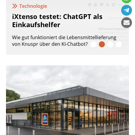
Decathlon führt Wero als
T als
Bezahlmethode ein
Deutschland ist der erste Markt der D
ttellieferung
Gruppe mit der neuen europäischen
?
Bezahllösung – der stationäre Rollout s