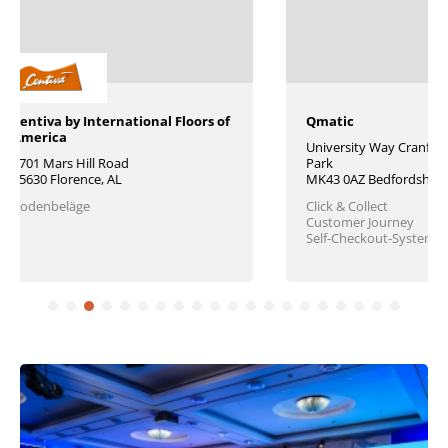
Qmatic
HILTES SOFTWAR
University Way Cranfield Technology
Hafenstr. 10b
Park
26789 Leer
MK43 0AZ Bedfordshire
Data Warehousing
Click & Collect
Warenwirtschafts
Customer Journey
Kassensysteme
Self-Checkout-Systeme