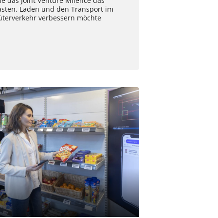
e das Joint Venture Milence das
asten, Laden und den Transport im
üterverkehr verbessern möchte