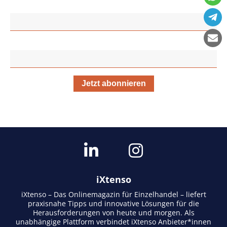
NACHNAME
IHRE E-MAIL ADRESSE
Jetzt abonnieren
iXtenso
iXtenso – Das Onlinemagazin für Einzelhandel – liefert
praxisnahe Tipps und innovative Lösungen für die
Herausforderungen von heute und morgen. Als
unabhängige Plattform verbindet iXtenso Anbieter*innen