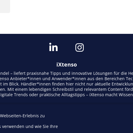
iXtenso
andel – liefert praxisnahe Tipps und innovative Lösungen für die
tenso Anbieter*innen und Anwender*innen aus den Bereichen Tech
t im Blick. Händler*innen finden hier nicht nur aktuelle Entwicklu
n. Mit einem lebendigen Schreibstil und relevantem Content för
gitale Trends oder praktische Alltagstipps – iXtenso macht Wisse
 Webseiten-Erlebnis zu
Mediadaten
s verwenden und wie Sie Ihre