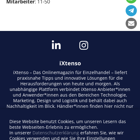
Mitarbeiter
: 11-50
iXtenso
iXtenso – Das Onlinemagazin für Einzelhandel – liefert
praxisnahe Tipps und innovative Lösungen für die
Herausforderungen von heute und morgen. Als
unabhängige Plattform verbindet iXtenso Anbieter*innen
und Anwender*innen aus den Bereichen Technologie,
Marketing, Design und Logistik und behält dabei auch
Nachhaltigkeit im Blick. Händler*innen finden hier nicht nur
aktuelle Entwicklungen, sondern auch Inspiration durch
Expertenmeinungen und Erfolgsgeschichten. Mit einem
Diese Website benutzt Cookies, um unseren Lesern das
lebendigen Schreibstil und relevantem Content fördert das
beste Webseiten-Erlebnis zu ermöglichen.
Magazin den Austausch innerhalb der Retail-Community.
In unserer
Datenschutzerklärung
erfahren Sie, wie wir
Ob digitale Trends oder praktische Alltagstipps – iXtenso
Cookies verwenden und wie Sie Ihre Einstellungen
macht Wissen für den Handel zugänglich.