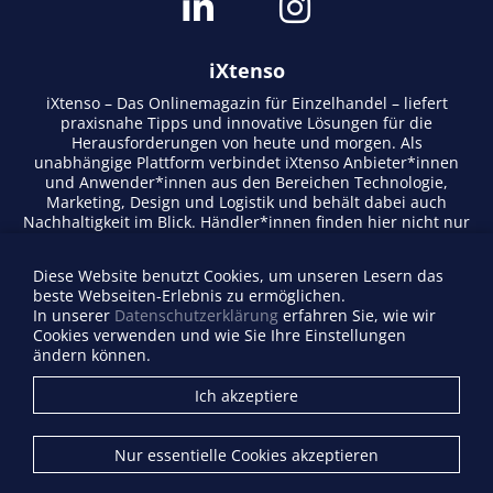
iXtenso
iXtenso – Das Onlinemagazin für Einzelhandel – liefert
praxisnahe Tipps und innovative Lösungen für die
Herausforderungen von heute und morgen. Als
unabhängige Plattform verbindet iXtenso Anbieter*innen
und Anwender*innen aus den Bereichen Technologie,
Marketing, Design und Logistik und behält dabei auch
Nachhaltigkeit im Blick. Händler*innen finden hier nicht nur
aktuelle Entwicklungen, sondern auch Inspiration durch
Expertenmeinungen und Erfolgsgeschichten. Mit einem
Diese Website benutzt Cookies, um unseren Lesern das
lebendigen Schreibstil und relevantem Content fördert das
beste Webseiten-Erlebnis zu ermöglichen.
Magazin den Austausch innerhalb der Retail-Community.
In unserer
Datenschutzerklärung
erfahren Sie, wie wir
Ob digitale Trends oder praktische Alltagstipps – iXtenso
Cookies verwenden und wie Sie Ihre Einstellungen
macht Wissen für den Handel zugänglich.
ändern können.
Anbieterverzeichnis
Ich akzeptiere
Firma eintragen
Mediadaten
Nur essentielle Cookies akzeptieren
Kontakt
Impressum