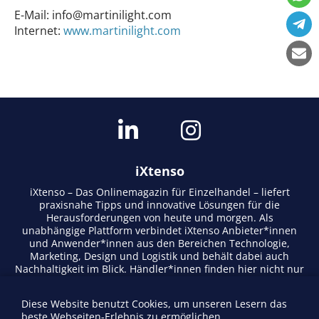
E-Mail:
info@martinilight.com
Internet:
www.martinilight.com
iXtenso
iXtenso – Das Onlinemagazin für Einzelhandel – liefert
praxisnahe Tipps und innovative Lösungen für die
Herausforderungen von heute und morgen. Als
unabhängige Plattform verbindet iXtenso Anbieter*innen
und Anwender*innen aus den Bereichen Technologie,
Marketing, Design und Logistik und behält dabei auch
Nachhaltigkeit im Blick. Händler*innen finden hier nicht nur
aktuelle Entwicklungen, sondern auch Inspiration durch
Expertenmeinungen und Erfolgsgeschichten. Mit einem
Diese Website benutzt Cookies, um unseren Lesern das
lebendigen Schreibstil und relevantem Content fördert das
beste Webseiten-Erlebnis zu ermöglichen.