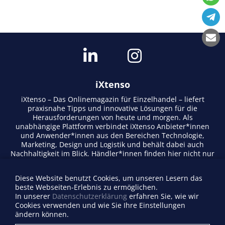
iXtenso
iXtenso – Das Onlinemagazin für Einzelhandel – liefert
praxisnahe Tipps und innovative Lösungen für die
Herausforderungen von heute und morgen. Als
unabhängige Plattform verbindet iXtenso Anbieter*innen
und Anwender*innen aus den Bereichen Technologie,
Marketing, Design und Logistik und behält dabei auch
Nachhaltigkeit im Blick. Händler*innen finden hier nicht nur
aktuelle Entwicklungen, sondern auch Inspiration durch
Expertenmeinungen und Erfolgsgeschichten. Mit einem
Diese Website benutzt Cookies, um unseren Lesern das
lebendigen Schreibstil und relevantem Content fördert das
beste Webseiten-Erlebnis zu ermöglichen.
Magazin den Austausch innerhalb der Retail-Community.
In unserer
Datenschutzerklärung
erfahren Sie, wie wir
Ob digitale Trends oder praktische Alltagstipps – iXtenso
Cookies verwenden und wie Sie Ihre Einstellungen
macht Wissen für den Handel zugänglich.
ändern können.