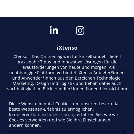
iXtenso
iXtenso – Das Onlinemagazin für Einzelhandel – liefert
praxisnahe Tipps und innovative Lösungen für die
Herausforderungen von heute und morgen. Als
unabhängige Plattform verbindet iXtenso Anbieter*innen
und Anwender*innen aus den Bereichen Technologie,
Marketing, Design und Logistik und behält dabei auch
Nachhaltigkeit im Blick. Händler*innen finden hier nicht nur
aktuelle Entwicklungen, sondern auch Inspiration durch
Expertenmeinungen und Erfolgsgeschichten. Mit einem
Diese Website benutzt Cookies, um unseren Lesern das
lebendigen Schreibstil und relevantem Content fördert das
beste Webseiten-Erlebnis zu ermöglichen.
Magazin den Austausch innerhalb der Retail-Community.
In unserer
Datenschutzerklärung
erfahren Sie, wie wir
Ob digitale Trends oder praktische Alltagstipps – iXtenso
Cookies verwenden und wie Sie Ihre Einstellungen
macht Wissen für den Handel zugänglich.
ändern können.