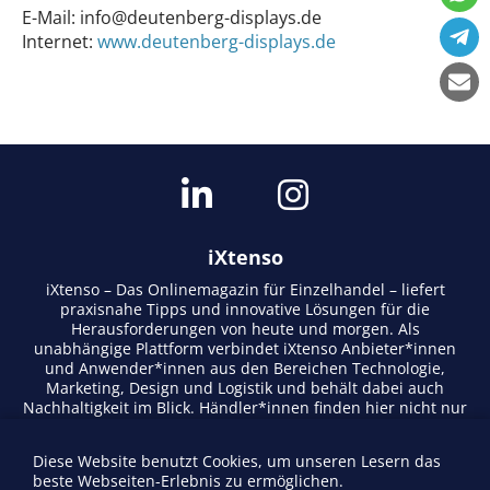
E-Mail:
info@deutenberg-displays.de
Internet:
www.deutenberg-displays.de
iXtenso
iXtenso – Das Onlinemagazin für Einzelhandel – liefert
praxisnahe Tipps und innovative Lösungen für die
Herausforderungen von heute und morgen. Als
unabhängige Plattform verbindet iXtenso Anbieter*innen
und Anwender*innen aus den Bereichen Technologie,
Marketing, Design und Logistik und behält dabei auch
Nachhaltigkeit im Blick. Händler*innen finden hier nicht nur
aktuelle Entwicklungen, sondern auch Inspiration durch
Expertenmeinungen und Erfolgsgeschichten. Mit einem
Diese Website benutzt Cookies, um unseren Lesern das
lebendigen Schreibstil und relevantem Content fördert das
beste Webseiten-Erlebnis zu ermöglichen.
Magazin den Austausch innerhalb der Retail-Community.