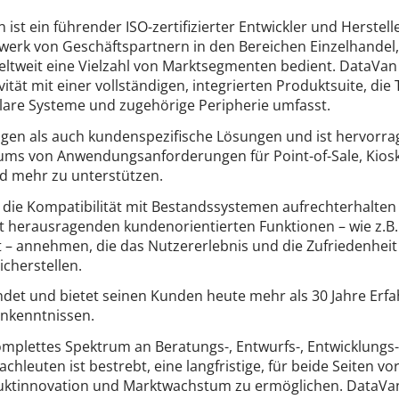
ist ein führender ISO-zertifizierter Entwickler und Herstell
werk von Geschäftspartnern in den Bereichen Einzelhande
weit eine Vielzahl von Marktsegmenten bedient. DataVan 
vität mit einer vollständigen, integrierten Produktsuite, di
lare Systeme und zugehörige Peripherie umfasst.
gen als auch kundenspezifische Lösungen und ist hervorra
rums von Anwendungsanforderungen für Point-of-Sale, Kiosk/
d mehr zu unterstützen.
ie Kompatibilität mit Bestandssystemen aufrechterhalten 
t herausragenden kundenorientierten Funktionen – wie z.B.
it – annehmen, die das Nutzererlebnis und die Zufriedenhei
cherstellen.
et und bietet seinen Kunden heute mehr als 30 Jahre Erfa
nkenntnissen.
omplettes Spektrum an Beratungs-, Entwurfs-, Entwicklungs-
hleuten ist bestrebt, eine langfristige, für beide Seiten v
duktinnovation und Marktwachstum zu ermöglichen. DataVa