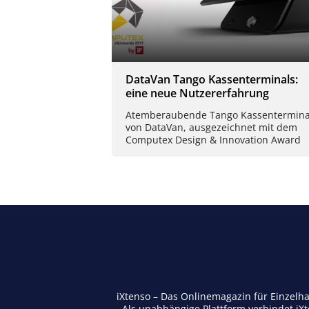
DataVan Tango Kassenterminals:
eine neue Nutzererfahrung
Atemberaubende Tango Kassentermina
von DataVan, ausgezeichnet mit dem
Computex Design & Innovation Award
iXtenso – Das Onlinemagazin für Einzelh
Als unabhängige Plattform verbindet iX