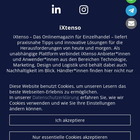
iXtenso
iXtenso – Das Onlinemagazin für Einzelhandel – liefert
praxisnahe Tipps und innovative Lösungen für die
Herausforderungen von heute und morgen. Als
unabhängige Plattform verbindet iXtenso Anbieter*innen
und Anwender*innen aus den Bereichen Technologie,
Marketing, Design und Logistik und behält dabei auch
Nachhaltigkeit im Blick. Händler*innen finden hier nicht nur
aktuelle Entwicklungen, sondern auch Inspiration durch
Expertenmeinungen und Erfolgsgeschichten. Mit einem
Diese Website benutzt Cookies, um unseren Lesern das
lebendigen Schreibstil und relevantem Content fördert das
beste Webseiten-Erlebnis zu ermöglichen.
Magazin den Austausch innerhalb der Retail-Community.
In unserer
Datenschutzerklärung
erfahren Sie, wie wir
Ob digitale Trends oder praktische Alltagstipps – iXtenso
Cookies verwenden und wie Sie Ihre Einstellungen
macht Wissen für den Handel zugänglich.
ändern können.
Anbieterverzeichnis
Ich akzeptiere
Firma eintragen
Mediadaten
Nur essentielle Cookies akzeptieren