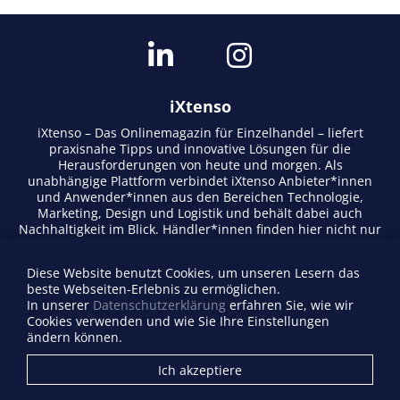
iXtenso
iXtenso – Das Onlinemagazin für Einzelhandel – liefert
praxisnahe Tipps und innovative Lösungen für die
Herausforderungen von heute und morgen. Als
unabhängige Plattform verbindet iXtenso Anbieter*innen
und Anwender*innen aus den Bereichen Technologie,
Marketing, Design und Logistik und behält dabei auch
Nachhaltigkeit im Blick. Händler*innen finden hier nicht nur
aktuelle Entwicklungen, sondern auch Inspiration durch
Expertenmeinungen und Erfolgsgeschichten. Mit einem
Diese Website benutzt Cookies, um unseren Lesern das
lebendigen Schreibstil und relevantem Content fördert das
beste Webseiten-Erlebnis zu ermöglichen.
Magazin den Austausch innerhalb der Retail-Community.
In unserer
Datenschutzerklärung
erfahren Sie, wie wir
Ob digitale Trends oder praktische Alltagstipps – iXtenso
Cookies verwenden und wie Sie Ihre Einstellungen
macht Wissen für den Handel zugänglich.
ändern können.
Anbieterverzeichnis
Ich akzeptiere
Firma eintragen