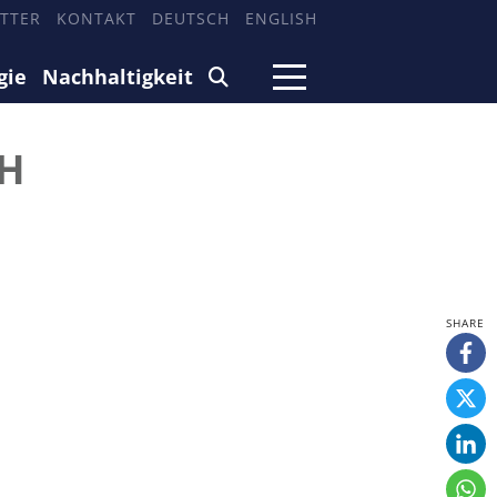
TTER
KONTAKT
DEUTSCH
ENGLISH
gie
Nachhaltigkeit
bH