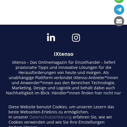
iXtenso
iXtenso – Das Onlinemagazin für Einzelhandel – liefert
praxisnahe Tipps und innovative Lösungen für die
Herausforderungen von heute und morgen. Als
unabhängige Plattform verbindet iXtenso Anbieter*innen
und Anwender*innen aus den Bereichen Technologie,
Marketing, Design und Logistik und behält dabei auch
Nachhaltigkeit im Blick. Händler*innen finden hier nicht nur
aktuelle Entwicklungen, sondern auch Inspiration durch
Expertenmeinungen und Erfolgsgeschichten. Mit einem
Diese Website benutzt Cookies, um unseren Lesern das
lebendigen Schreibstil und relevantem Content fördert das
beste Webseiten-Erlebnis zu ermöglichen.
Magazin den Austausch innerhalb der Retail-Community.
In unserer
Datenschutzerklärung
erfahren Sie, wie wir
Ob digitale Trends oder praktische Alltagstipps – iXtenso
Cookies verwenden und wie Sie Ihre Einstellungen
macht Wissen für den Handel zugänglich.