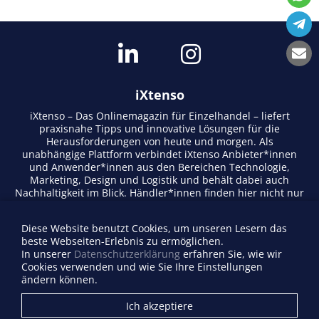
iXtenso
iXtenso – Das Onlinemagazin für Einzelhandel – liefert
praxisnahe Tipps und innovative Lösungen für die
Herausforderungen von heute und morgen. Als
unabhängige Plattform verbindet iXtenso Anbieter*innen
und Anwender*innen aus den Bereichen Technologie,
Marketing, Design und Logistik und behält dabei auch
Nachhaltigkeit im Blick. Händler*innen finden hier nicht nur
aktuelle Entwicklungen, sondern auch Inspiration durch
Expertenmeinungen und Erfolgsgeschichten. Mit einem
Diese Website benutzt Cookies, um unseren Lesern das
lebendigen Schreibstil und relevantem Content fördert das
beste Webseiten-Erlebnis zu ermöglichen.
Magazin den Austausch innerhalb der Retail-Community.
In unserer
Datenschutzerklärung
erfahren Sie, wie wir
Ob digitale Trends oder praktische Alltagstipps – iXtenso
Cookies verwenden und wie Sie Ihre Einstellungen
macht Wissen für den Handel zugänglich.
ändern können.
Anbieterverzeichnis
Ich akzeptiere