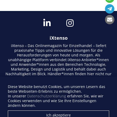
iXtenso
iXtenso – Das Onlinemagazin für Einzelhandel – liefert
praxisnahe Tipps und innovative Lösungen für die
Herausforderungen von heute und morgen. Als
unabhängige Plattform verbindet iXtenso Anbieter*innen
und Anwender*innen aus den Bereichen Technologie,
Marketing, Design und Logistik und behält dabei auch
Nachhaltigkeit im Blick. Händler*innen finden hier nicht nur
aktuelle Entwicklungen, sondern auch Inspiration durch
Expertenmeinungen und Erfolgsgeschichten. Mit einem
Diese Website benutzt Cookies, um unseren Lesern das
lebendigen Schreibstil und relevantem Content fördert das
beste Webseiten-Erlebnis zu ermöglichen.
Magazin den Austausch innerhalb der Retail-Community.
In unserer
Datenschutzerklärung
erfahren Sie, wie wir
Ob digitale Trends oder praktische Alltagstipps – iXtenso
Cookies verwenden und wie Sie Ihre Einstellungen
macht Wissen für den Handel zugänglich.
ändern können.
Anbieterverzeichnis
Ich akzeptiere