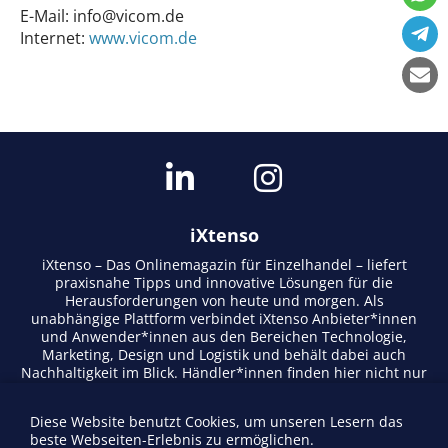
E-Mail:
info@vicom.de
Internet:
www.vicom.de
iXtenso
iXtenso – Das Onlinemagazin für Einzelhandel – liefert
praxisnahe Tipps und innovative Lösungen für die
Herausforderungen von heute und morgen. Als
unabhängige Plattform verbindet iXtenso Anbieter*innen
und Anwender*innen aus den Bereichen Technologie,
Marketing, Design und Logistik und behält dabei auch
Nachhaltigkeit im Blick. Händler*innen finden hier nicht nur
aktuelle Entwicklungen, sondern auch Inspiration durch
Expertenmeinungen und Erfolgsgeschichten. Mit einem
Diese Website benutzt Cookies, um unseren Lesern das
lebendigen Schreibstil und relevantem Content fördert das
beste Webseiten-Erlebnis zu ermöglichen.
Magazin den Austausch innerhalb der Retail-Community.