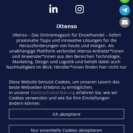
iXtenso
iXtenso – Das Onlinemagazin für Einzelhandel – liefert
praxisnahe Tipps und innovative Lösungen für die
Herausforderungen von heute und morgen. Als
unabhängige Plattform verbindet iXtenso Anbieter*innen
und Anwender*innen aus den Bereichen Technologie,
Marketing, Design und Logistik und behält dabei auch
Nachhaltigkeit im Blick. Händler*innen finden hier nicht nur
aktuelle Entwicklungen, sondern auch Inspiration durch
Expertenmeinungen und Erfolgsgeschichten. Mit einem
Diese Website benutzt Cookies, um unseren Lesern das
lebendigen Schreibstil und relevantem Content fördert das
beste Webseiten-Erlebnis zu ermöglichen.
Magazin den Austausch innerhalb der Retail-Community.
In unserer
Datenschutzerklärung
erfahren Sie, wie wir
Ob digitale Trends oder praktische Alltagstipps – iXtenso
Cookies verwenden und wie Sie Ihre Einstellungen
macht Wissen für den Handel zugänglich.
ändern können.
Anbieterverzeichnis
Ich akzeptiere
Firma eintragen
Mediadaten
Nur essentielle Cookies akzeptieren