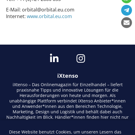
E-Mail:
orbital@orbital.eu.com
Internet:
www.orbital.eu.com
iXtenso
iXtenso – Das Onlinemagazin für Einzelhandel – liefert
praxisnahe Tipps und innovative Lösungen für die
Herausforderungen von heute und morgen. Als
unabhängige Plattform verbindet iXtenso Anbieter*innen
und Anwender*innen aus den Bereichen Technologie,
Marketing, Design und Logistik und behält dabei auch
Nachhaltigkeit im Blick. Händler*innen finden hier nicht nur
aktuelle Entwicklungen, sondern auch Inspiration durch
Expertenmeinungen und Erfolgsgeschichten. Mit einem
Diese Website benutzt Cookies, um unseren Lesern das
lebendigen Schreibstil und relevantem Content fördert das