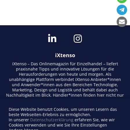
iXtenso
iXtenso – Das Onlinemagazin für Einzelhandel – liefert
praxisnahe Tipps und innovative Lösungen für die
Herausforderungen von heute und morgen. Als
unabhängige Plattform verbindet iXtenso Anbieter*innen
und Anwender*innen aus den Bereichen Technologie,
Marketing, Design und Logistik und behält dabei auch
Nachhaltigkeit im Blick. Händler*innen finden hier nicht nur
aktuelle Entwicklungen, sondern auch Inspiration durch
Expertenmeinungen und Erfolgsgeschichten. Mit einem
Diese Website benutzt Cookies, um unseren Lesern das
lebendigen Schreibstil und relevantem Content fördert das
beste Webseiten-Erlebnis zu ermöglichen.
Magazin den Austausch innerhalb der Retail-Community.
In unserer
Datenschutzerklärung
erfahren Sie, wie wir
Ob digitale Trends oder praktische Alltagstipps – iXtenso
Cookies verwenden und wie Sie Ihre Einstellungen
macht Wissen für den Handel zugänglich.