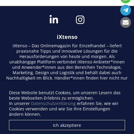
iXtenso
iXtenso – Das Onlinemagazin für Einzelhandel – liefert
praxisnahe Tipps und innovative Lösungen für die
Herausforderungen von heute und morgen. Als
unabhängige Plattform verbindet iXtenso Anbieter*innen
und Anwender*innen aus den Bereichen Technologie,
Marketing, Design und Logistik und behält dabei auch
Nachhaltigkeit im Blick. Händler*innen finden hier nicht nur
aktuelle Entwicklungen, sondern auch Inspiration durch
Expertenmeinungen und Erfolgsgeschichten. Mit einem
Diese Website benutzt Cookies, um unseren Lesern das
lebendigen Schreibstil und relevantem Content fördert das
beste Webseiten-Erlebnis zu ermöglichen.
Magazin den Austausch innerhalb der Retail-Community.
In unserer
Datenschutzerklärung
erfahren Sie, wie wir
Ob digitale Trends oder praktische Alltagstipps – iXtenso
Cookies verwenden und wie Sie Ihre Einstellungen
macht Wissen für den Handel zugänglich.
ändern können.
Anbieterverzeichnis
Ich akzeptiere
Firma eintragen