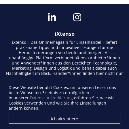
iXtenso
iXtenso – Das Onlinemagazin für Einzelhandel – liefert
praxisnahe Tipps und innovative Lösungen für die
Herausforderungen von heute und morgen. Als
unabhängige Plattform verbindet iXtenso Anbieter*innen
und Anwender*innen aus den Bereichen Technologie,
Marketing, Design und Logistik und behält dabei auch
Nachhaltigkeit im Blick. Händler*innen finden hier nicht nur
aktuelle Entwicklungen, sondern auch Inspiration durch
Expertenmeinungen und Erfolgsgeschichten. Mit einem
Diese Website benutzt Cookies, um unseren Lesern das
lebendigen Schreibstil und relevantem Content fördert das
beste Webseiten-Erlebnis zu ermöglichen.
Magazin den Austausch innerhalb der Retail-Community.
In unserer
Datenschutzerklärung
erfahren Sie, wie wir
Ob digitale Trends oder praktische Alltagstipps – iXtenso
Cookies verwenden und wie Sie Ihre Einstellungen
macht Wissen für den Handel zugänglich.
ändern können.
Anbieterverzeichnis
Ich akzeptiere
Firma eintragen