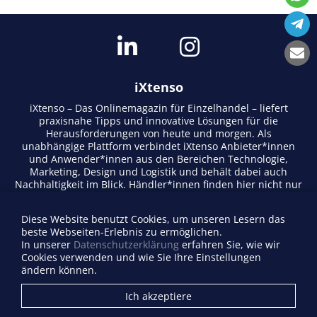
iXtenso
iXtenso – Das Onlinemagazin für Einzelhandel – liefert
praxisnahe Tipps und innovative Lösungen für die
Herausforderungen von heute und morgen. Als
unabhängige Plattform verbindet iXtenso Anbieter*innen
und Anwender*innen aus den Bereichen Technologie,
Marketing, Design und Logistik und behält dabei auch
Nachhaltigkeit im Blick. Händler*innen finden hier nicht nur
aktuelle Entwicklungen, sondern auch Inspiration durch
Expertenmeinungen und Erfolgsgeschichten. Mit einem
Diese Website benutzt Cookies, um unseren Lesern das
lebendigen Schreibstil und relevantem Content fördert das
beste Webseiten-Erlebnis zu ermöglichen.
Magazin den Austausch innerhalb der Retail-Community.
In unserer
Datenschutzerklärung
erfahren Sie, wie wir
Ob digitale Trends oder praktische Alltagstipps – iXtenso
Cookies verwenden und wie Sie Ihre Einstellungen
macht Wissen für den Handel zugänglich.
ändern können.
Anbieterverzeichnis
Ich akzeptiere
Firma eintragen