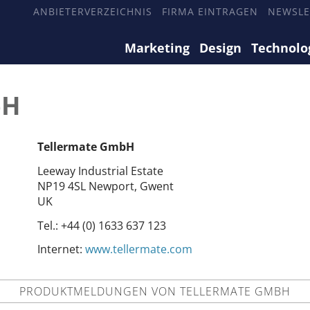
ANBIETERVERZEICHNIS
FIRMA EINTRAGEN
NEWSLE
Marketing
Design
Technolo
bH
Tellermate GmbH
Leeway Industrial Estate
NP19 4SL Newport, Gwent
UK
Tel.:
+44 (0) 1633 637 123
Internet:
www.tellermate.com
PRODUKTMELDUNGEN VON TELLERMATE GMBH