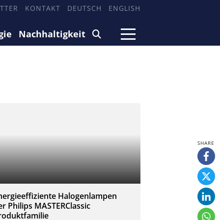
TTER
KONTAKT
DEUTSCH
ENGLISH
gie
Nachhaltigkeit
nergieeffiziente Halogenlampen
er Philips MASTERClassic
roduktfamilie