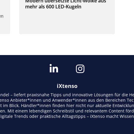
Modern übersetzte Licht-Wolke aus
mehr als 600 LED-Kugeln
en
iXtenso
andel – liefert praxisnahe Tipps und innovative Lösungen für die
tenso Anbieter*innen und Anwender*innen aus den Bereichen Tech
t im Blick. Händler*innen finden hier nicht nur aktuelle Entwicklu
n. Mit einem lebendigen Schreibstil und relevantem Content för
gitale Trends oder praktische Alltagstipps – iXtenso macht Wisse