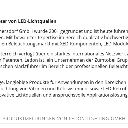
ter von LED-Lichtquellen
ersdorf GmbH wurde 2001 gegründet und ist heute führend
en. Mit bewährter Expertise im Bereich qualitativ hochwert
einen Beleuchtungsmarkt mit XED-Komponenten, LED-Module
erreich verfügt über ein starkes internationales Netzwerk
n Patenten. Ledon ist, ein Unternehmen der Zumtobel Grup
ischen Marktführer im Bereich der professionellen Beleuch
ige, langlebige Produkte für Anwendungen in den Bereichen 
chtung von Vitrinen und Kühlsystemen, sowie LED-Retrofit
novative Lichtquellen und anspruchsvolle Applikationslösun
PRODUKTMELDUNGEN VON LEDON LIGHTING GMBH