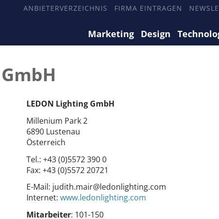
ANBIETERVERZEICHNIS
FIRMA EINTRAGEN
NEWSLE
Marketing
Design
Technolo
g GmbH
LEDON Lighting GmbH
Millenium Park 2
6890 Lustenau
Österreich
Tel.:
+43 (0)5572 390 0
Fax:
+43 (0)5572 20721
E-Mail:
judith.mair@ledonlighting.com
Internet:
www.ledonlighting.com
Mitarbeiter
: 101-150