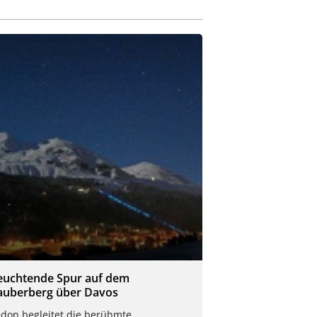
euchtende Spur auf dem
auberberg über Davos
edon begleitet die berühmte