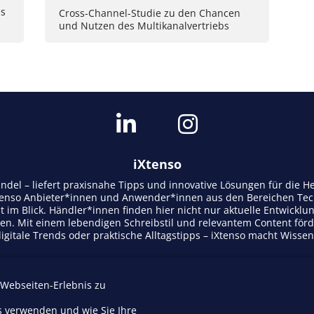
ss
Cross-Channel-Studie zu den Chancen
und Nutzen des Multikanalvertriebs
iXtenso
andel – liefert praxisnahe Tipps und innovative Lösungen für die
tenso Anbieter*innen und Anwender*innen aus den Bereichen Tech
t im Blick. Händler*innen finden hier nicht nur aktuelle Entwicklu
n. Mit einem lebendigen Schreibstil und relevantem Content för
gitale Trends oder praktische Alltagstipps – iXtenso macht Wisse
 Webseiten-Erlebnis zu
Mediadaten
s verwenden und wie Sie Ihre