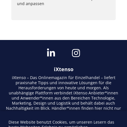
und anpassen
iXtenso
iXtenso – Das Onlinemagazin für Einzelhandel – liefert
praxisnahe Tipps und innovative Lösungen für die
Herausforderungen von heute und morgen. Als
unabhängige Plattform verbindet iXtenso Anbieter*innen
und Anwender*innen aus den Bereichen Technologie,
Marketing, Design und Logistik und behält dabei auch
Nachhaltigkeit im Blick. Händler*innen finden hier nicht nur
aktuelle Entwicklungen, sondern auch Inspiration durch
Expertenmeinungen und Erfolgsgeschichten. Mit einem
Diese Website benutzt Cookies, um unseren Lesern das
lebendigen Schreibstil und relevantem Content fördert das