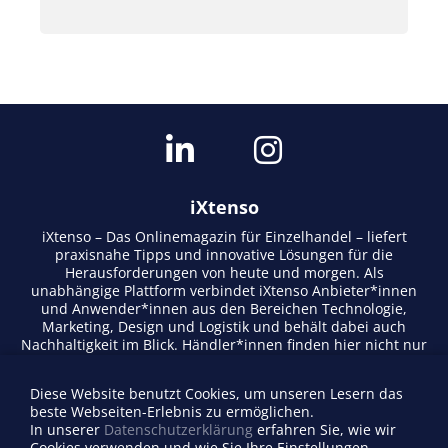
iXtenso
iXtenso – Das Onlinemagazin für Einzelhandel – liefert
praxisnahe Tipps und innovative Lösungen für die
Herausforderungen von heute und morgen. Als
unabhängige Plattform verbindet iXtenso Anbieter*innen
und Anwender*innen aus den Bereichen Technologie,
Marketing, Design und Logistik und behält dabei auch
Nachhaltigkeit im Blick. Händler*innen finden hier nicht nur
aktuelle Entwicklungen, sondern auch Inspiration durch
Expertenmeinungen und Erfolgsgeschichten. Mit einem
Diese Website benutzt Cookies, um unseren Lesern das
lebendigen Schreibstil und relevantem Content fördert das
beste Webseiten-Erlebnis zu ermöglichen.
Magazin den Austausch innerhalb der Retail-Community.
In unserer
Datenschutzerklärung
erfahren Sie, wie wir
Ob digitale Trends oder praktische Alltagstipps – iXtenso
Cookies verwenden und wie Sie Ihre Einstellungen