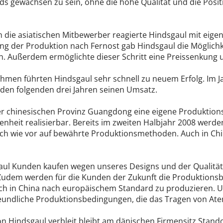
s gewachsen zu sein, ohne die hohe Qualität und die Pos
die asiatischen Mitbewerber reagierte Hindsgaul mit eigen
ung der Produktion nach Fernost gab Hindsgaul die Möglic
n. Außerdem ermöglichte dieser Schritt eine Preissenkung u
nahmen führten Hindsgaul sehr schnell zu neuem Erfolg. Im
den folgenden drei Jahren seinen Umsatz.
er chinesischen Provinz Guangdong eine eigene Produktionss
enheit realisierbar. Bereits im zweiten Halbjahr 2008 werd
 nach wie vor auf bewährte Produktionsmethoden. Auch in C
sgaul Kunden kaufen wegen unseres Designs und der Qualität
Zudem werden für die Kunden der Zukunft die Produktions
 auch in China nach europäischem Standard zu produzieren. 
reundliche Produktionsbedingungen, die das Tragen von At
 Hindsgaul verbleit bleibt am dänischen Firmensitz Standor