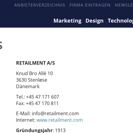
ANBIETERVERZEICHNIS
FIRMA EINTRAGEN
NEWSLE
Marketing
Design
Technolo
S
RETAILMENT A/S
Knud Bro Allé 10
3630 Stenløse
Dänemark
Tel.:
+45 47 171 607
Fax:
+45 47 170 811
E-Mail:
info@retailment.com
Internet:
www.retailment.com
Gründungsjahr
: 1913