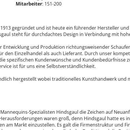
Mitarbeiter
: 151-200
913 gegründet und ist heute ein führender Hersteller und
gaul steht für durchdachtes Design in Verbindung mit hoher
r Entwicklung und Produktion richtungsweisender Schaufen
für den Einzelhandel als auch Lieferant. Durch unser komp
 die spezifischen Kundenwünsche und Kundenbedürfnisse zuge
vice ist für uns eine Selbstverständlichkeit.
lich hergestellt wobei traditionelles Kunsthandwerk und 
Mannequins-Spezialisten Hindsgaul die Zeichen auf Neuanf
e Herausforderungen waren groß, denn Hindsgaul hatte es i
en am Markt einzustellen. Es galt die Firmenstruktur und F