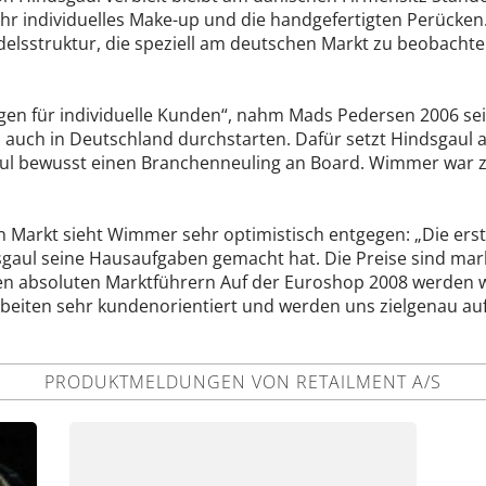
hr individuelles Make-up und die handgefertigten Perücken
elsstruktur, die speziell am deutschen Markt zu beobachten
en für individuelle Kunden“, nahm Mads Pedersen 2006 seine
l auch in Deutschland durchstarten. Dafür setzt Hindsgau
aul bewusst einen Branchenneuling an Board. Wimmer war zul
Markt sieht Wimmer sehr optimistisch entgegen: „Die ers
sgaul seine Hausaufgaben gemacht hat. Die Preise sind ma
den absoluten Marktführern Auf der Euroshop 2008 werden wi
rbeiten sehr kundenorientiert und werden uns zielgenau auf
PRODUKTMELDUNGEN VON RETAILMENT A/S