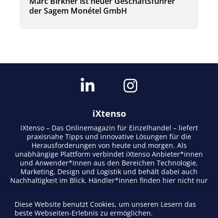
Marc Birkner ist neuer Geschäftsführer
der Sagem Monétel GmbH
iXtenso
iXtenso – Das Onlinemagazin für Einzelhandel – liefert
praxisnahe Tipps und innovative Lösungen für die
Herausforderungen von heute und morgen. Als
unabhängige Plattform verbindet iXtenso Anbieter*innen
und Anwender*innen aus den Bereichen Technologie,
Marketing, Design und Logistik und behält dabei auch
Nachhaltigkeit im Blick. Händler*innen finden hier nicht nur
aktuelle Entwicklungen, sondern auch Inspiration durch
Expertenmeinungen und Erfolgsgeschichten. Mit einem
Diese Website benutzt Cookies, um unseren Lesern das
lebendigen Schreibstil und relevantem Content fördert das
beste Webseiten-Erlebnis zu ermöglichen.
Magazin den Austausch innerhalb der Retail-Community.