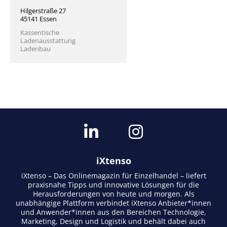
Hilgerstraße 27
45141 Essen
Kassentische
Ladenausstattung
Ladenbau
iXtenso
iXtenso – Das Onlinemagazin für Einzelhandel – liefert
praxisnahe Tipps und innovative Lösungen für die
Herausforderungen von heute und morgen. Als
unabhängige Plattform verbindet iXtenso Anbieter*innen
und Anwender*innen aus den Bereichen Technologie,
Marketing, Design und Logistik und behält dabei auch