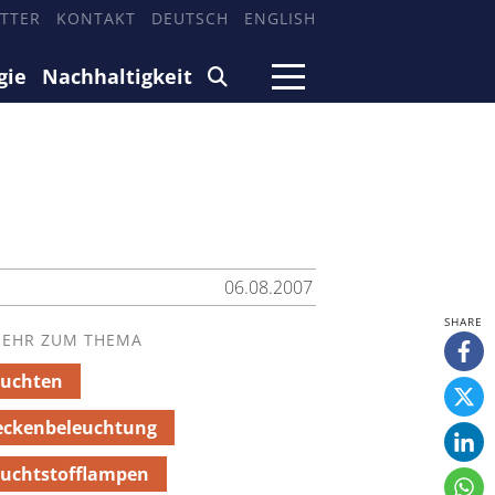
TTER
KONTAKT
DEUTSCH
ENGLISH
gie
Nachhaltigkeit
06.08.2007
EHR ZUM THEMA
euchten
eckenbeleuchtung
uchtstofflampen