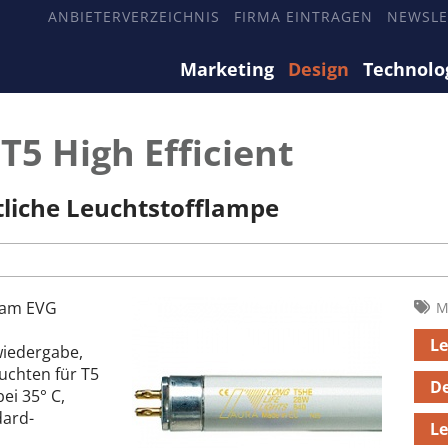
ANBIETERVERZEICHNIS
FIRMA EINTRAGEN
NEWSLE
Marketing
Design
Technolo
5 High Efficient
tliche Leuchtstofflampe
 am EVG
M
L
iedergabe,
euchten für T5
D
ei 35° C,
dard-
Le