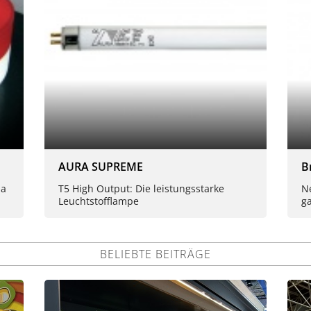
AURA SUPREME
B
ma
T5 High Output: Die leistungsstarke
Ne
Leuchtstofflampe
ga
BELIEBTE BEITRÄGE