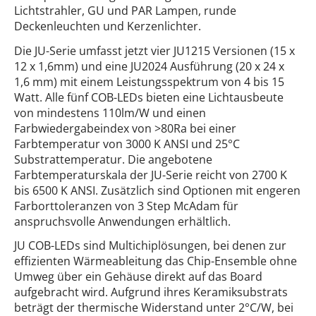
Lichtstrahler, GU und PAR Lampen, runde
Deckenleuchten und Kerzenlichter.
Die JU-Serie umfasst jetzt vier JU1215 Versionen (15 x
12 x 1,6mm) und eine JU2024 Ausführung (20 x 24 x
1,6 mm) mit einem Leistungsspektrum von 4 bis 15
Watt. Alle fünf COB-LEDs bieten eine Lichtausbeute
von mindestens 110lm/W und einen
Farbwiedergabeindex von >80Ra bei einer
Farbtemperatur von 3000 K ANSI und 25°C
Substrattemperatur. Die angebotene
Farbtemperaturskala der JU-Serie reicht von 2700 K
bis 6500 K ANSI. Zusätzlich sind Optionen mit engeren
Farborttoleranzen von 3 Step McAdam für
anspruchsvolle Anwendungen erhältlich.
JU COB-LEDs sind Multichiplösungen, bei denen zur
effizienten Wärmeableitung das Chip-Ensemble ohne
Umweg über ein Gehäuse direkt auf das Board
aufgebracht wird. Aufgrund ihres Keramiksubstrats
beträgt der thermische Widerstand unter 2°C/W, bei