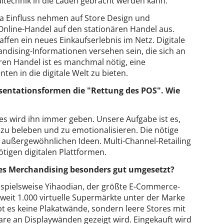
italtechnik in die Läden gebracht werden kann.
a Einfluss nehmen auf Store Design und
 Online-Handel auf den stationären Handel aus.
fen ein neues Einkaufserlebnis im Netz. Digitale
ndising-Informationen versehen sein, die sich an
ren Handel ist es manchmal nötig, eine
en in die digitale Welt zu bieten.
äsentationsformen die "Rettung des POS". Wie
es wird ihn immer geben. Unsere Aufgabe ist es,
zu beleben und zu emotionalisieren. Die nötige
 außergewöhnlichen Ideen. Multi-Channel-Retailing
tigen digitalen Plattformen.
les Merchandising besonders gut umgesetzt?
eispielsweise Yihaodian, der größte E-Commerce-
sweit 1.000 virtuelle Supermärkte unter der Marke
ibt es keine Plakatwände, sondern leere Stores mit
re an Displaywänden gezeigt wird. Eingekauft wird