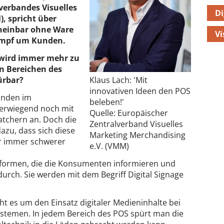
verbandes Visuelles
Di
, spricht über
heinbar ohne Ware
V
ampf um Kunden.
 wird immer mehr zu
n Bereichen des
ürbar?
Klaus Lach: 'Mit
innovativen Ideen den POS
unden im
beleben!'
berwiegend noch mit
Quelle: Europäischer
atchern an. Doch die
Zentralverband Visuelles
azu, dass sich diese
Marketing Merchandising
er immer schwerer
e.V. (VMM)
tformen, die die Konsumenten informieren und
urch. Sie werden mit dem Begriff Digital Signage
ht es um den Einsatz digitaler Medieninhalte bei
ystemen. In jedem Bereich des POS spürt man die