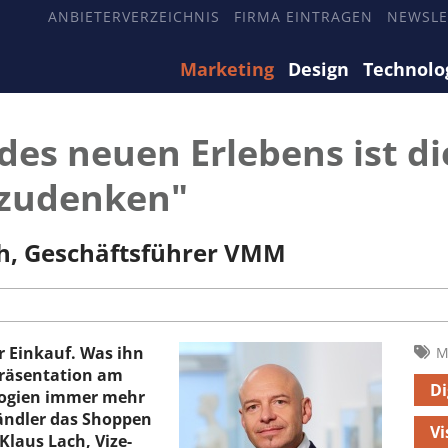
ANBIETERVERZEICHNIS
FIRMA EINTRAGEN
NEWSLE
Marketing
Design
Technolo
des neuen Erlebens ist die
gzudenken"
ch, Geschäftsführer VMM
r Einkauf. Was ihn
M
Präsentation am
Di
ologien immer mehr
ändler das Shoppen
Vi
laus Lach, Vize-