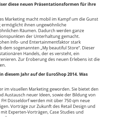
er diese neuen Präsentationsformen für ihre
lles Marketing macht mobil im Kampf um die Gunst
g ermöglicht ihnen ungewöhnliche
wöhnlichen Räumen. Dadurch werden ganze
ktionspunkten der Unterhaltung gemacht.
hen Info- und Entertainmentfaktor stark
lb dem sogenannten „My beautiful Store“. Dieser
 stationären Handels, der es versteht, ein
zenieren. Zur Eroberung des neuen Erlebens ist die
en.
in diesem Jahr auf der EuroShop 2014. Was
 im visuellen Marketing geworden. Sie bietet den
nd Austausch neuer Ideen, sowie der Bildung von
 FH Düsseldorf werden mit über 750 qm neue
eigen. Vorträge zur Zukunft des Retail Design und
it Experten-Vorträgen, Case Studies und