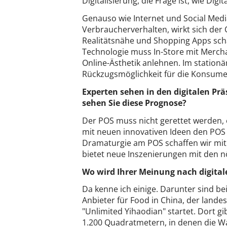
Digitalisierung, die Frage ist, wie Dig
Genauso wie Internet und Social Medi
Verbraucherverhalten, wirkt sich der
Realitätsnähe und Shopping Apps schaf
Technologie muss In-Store mit Mercha
Online-Ästhetik anlehnen. Im stationä
Rückzugsmöglichkeit für die Konsument
Experten sehen in den digitalen Pr
sehen Sie diese Prognose?
Der POS muss nicht gerettet werden, 
mit neuen innovativen Ideen den POS 
Dramaturgie am POS schaffen wir mit
bietet neue Inszenierungen mit den nö
Wo wird Ihrer Meinung nach digita
Da kenne ich einige. Darunter sind b
Anbieter für Food in China, der lande
"Unlimited Yihaodian" startet. Dort g
1.200 Quadratmetern, in denen die Wa