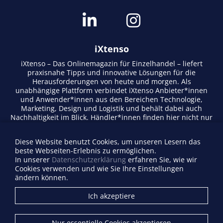
iXtenso
iXtenso – Das Onlinemagazin für Einzelhandel – liefert
praxisnahe Tipps und innovative Lösungen für die
Herausforderungen von heute und morgen. Als
unabhängige Plattform verbindet iXtenso Anbieter*innen
und Anwender*innen aus den Bereichen Technologie,
Marketing, Design und Logistik und behält dabei auch
Nachhaltigkeit im Blick. Händler*innen finden hier nicht nur
aktuelle Entwicklungen, sondern auch Inspiration durch
Expertenmeinungen und Erfolgsgeschichten. Mit einem
Diese Website benutzt Cookies, um unseren Lesern das
lebendigen Schreibstil und relevantem Content fördert das
beste Webseiten-Erlebnis zu ermöglichen.
Magazin den Austausch innerhalb der Retail-Community.
In unserer
Datenschutzerklärung
erfahren Sie, wie wir
Ob digitale Trends oder praktische Alltagstipps – iXtenso
Cookies verwenden und wie Sie Ihre Einstellungen
macht Wissen für den Handel zugänglich.
ändern können.
Anbieterverzeichnis
Ich akzeptiere
Firma eintragen
Mediadaten
Nur essentielle Cookies akzeptieren