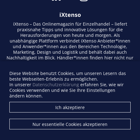
iXtenso
iXtenso – Das Onlinemagazin für Einzelhandel – liefert
praxisnahe Tipps und innovative Lösungen für die
Herausforderungen von heute und morgen. Als
unabhängige Plattform verbindet iXtenso Anbieter*innen
und Anwender*innen aus den Bereichen Technologie,
Marketing, Design und Logistik und behält dabei auch
Nachhaltigkeit im Blick. Händler*innen finden hier nicht nur
aktuelle Entwicklungen, sondern auch Inspiration durch
Expertenmeinungen und Erfolgsgeschichten. Mit einem
Diese Website benutzt Cookies, um unseren Lesern das
lebendigen Schreibstil und relevantem Content fördert das
beste Webseiten-Erlebnis zu ermöglichen.
Magazin den Austausch innerhalb der Retail-Community.
In unserer
Datenschutzerklärung
erfahren Sie, wie wir
Ob digitale Trends oder praktische Alltagstipps – iXtenso
Cookies verwenden und wie Sie Ihre Einstellungen
macht Wissen für den Handel zugänglich.
ändern können.
Anbieterverzeichnis
Ich akzeptiere
Firma eintragen
Mediadaten
Nur essentielle Cookies akzeptieren
Kontakt
Impressum