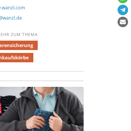
.wanzl.com
@wanzl.de
EHR ZUM THEMA
arensicherung
nkaufskörbe