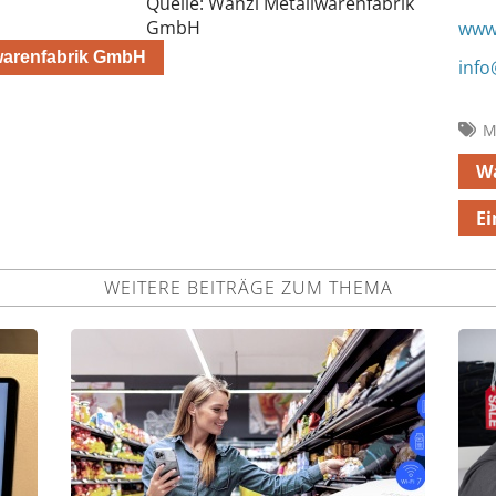
Quelle: Wanzl Metallwarenfabrik
GmbH
www
lwarenfabrik GmbH
info
M
W
Ei
WEITERE BEITRÄGE ZUM THEMA