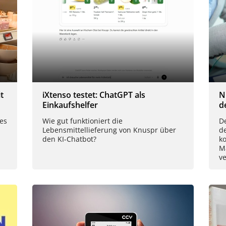
t
iXtenso testet: ChatGPT als
N
Einkaufshelfer
d
es
Wie gut funktioniert die
De
Lebensmittellieferung von Knuspr über
d
den KI-Chatbot?
k
M
ve