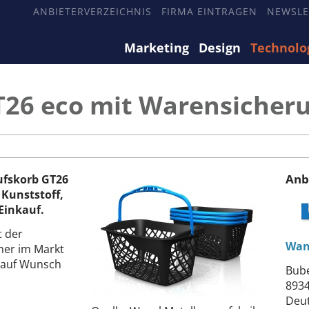
ANBIETERVERZEICHNIS
FIRMA EINTRAGEN
NEWSLE
Marketing
Design
Technolo
T26 eco mit Warensicher
Anb
aufskorb GT26
 Kunststoff,
 Einkauf.
 der
Wan
her im Markt
o auf Wunsch
Bube
8934
Deu