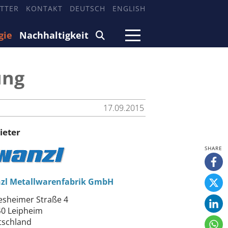
TTER
KONTAKT
DEUTSCH
ENGLISH
gie
Nachhaltigkeit
ung
17.09.2015
ieter
zl Metallwarenfabrik GmbH
sheimer Straße 4
0 Leipheim
tschland