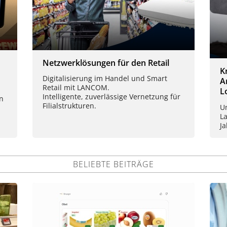
Netzwerklösungen für den Retail
K
Digitalisierung im Handel und Smart
A
Retail mit LANCOM.
L
Intelligente, zuverlässige Vernetzung für
n
Filialstrukturen.
U
L
J
BELIEBTE BEITRÄGE