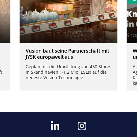
Vusion baut seine Partnerschaft mit
W
JYSK europaweit aus
u
Geplant ist die Umrüstung von 450 Stores
Am
t
in Skandinavien (~1,2 Mio. ESLs) auf die
A
neueste Vusion Technologie
K
k