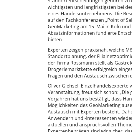
Standortentscheidungen gehören zu
wichtigsten und langfristigsten bei de
eines Handelsunternehmens. Die Bes
auf den Fachkonferenzen „Point of Sa
GeoMarketing am 15. Mai in Köln und 
Absatzinformationen fundierte Ents
bieten.
Experten zeigen praxisnah, welche Mö
Standortplanung, der Filialnetzoptim
der Firma Rossmann stellt als Gastref
Drogeriemarktkette erfolgreich einges
Fragen und den Austausch zwischen 
Oliver Giehsel, Einzelhandelsexpert
Veranstaltung, freut sich schon: „Di
Vorjahren hat uns bestätigt, dass Ha
Möglichkeiten des GeoMarketing ause
Austausch mit Experten besteht. Dahe
Anwendern und -Interessenten wieder
aktuellen und anspruchsvollen The
Expertenbeiträgen sind wir sicher, das