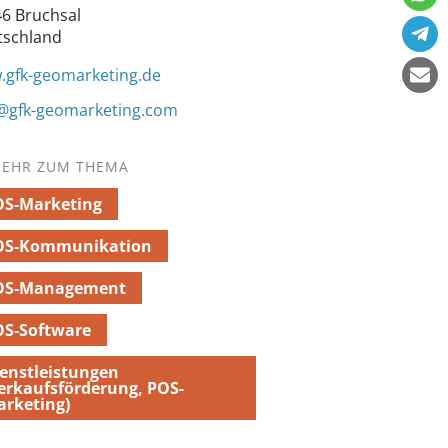
6 Bruchsal
tschland
gfk-geomarketing.de
@gfk-geomarketing.com
EHR ZUM THEMA
OS-Marketing
OS-Kommunikation
OS-Management
OS-Software
enstleistungen
erkaufsförderung, POS-
rketing)