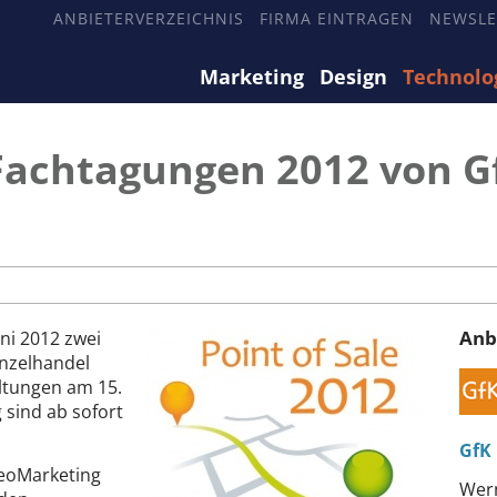
ANBIETERVERZEICHNIS
FIRMA EINTRAGEN
NEWSLE
Marketing
Design
Technolo
-Fachtagungen 2012 von G
Anb
ni 2012 zwei
nzelhandel
ltungen am 15.
 sind ab sofort
GfK
GeoMarketing
Wern