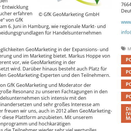
 den
7664
r Entwicklung
Deu
ucher erfahren
© GfK GeoMarketing GmbH
le“ von GfK
www.
am 6. Juni in Hamburg, wie regionale Markt- und
info
cheidungsgrundlagen für Handelsunternehmen
M
glichkeiten GeoMarketing in der Expansions- und
ierung und im Marketing bietet. Markus Hoppe von
P
erent vor, wie GeoMarketing in der
etzt wird. Darüber hinaus besteht auch Platz für
P
den GeoMarketing-Experten und den Teilnehmern.
P
e von GfK GeoMarketing und Moderator der
e große Resonanz zu unseren Fachtagungen in den
P
ndelsunternehmen sich intensiv mit den
inandersetzen und sehr großes Interesse am
Di
r freuen wir uns, auch in 2012 allen GeoMarketing-
(V
 diese Plattform anzubieten. Mit unserem
Ma
menprogramm und hochkarätigen
s die Teilnehmer wieder sehr viel wertvolles