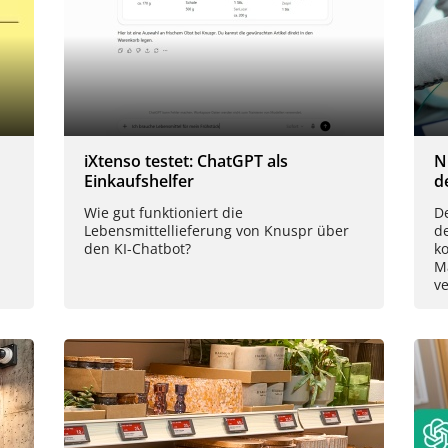
iXtenso testet: ChatGPT als
N
Einkaufshelfer
d
Wie gut funktioniert die
De
Lebensmittellieferung von Knuspr über
d
den KI-Chatbot?
k
M
ve