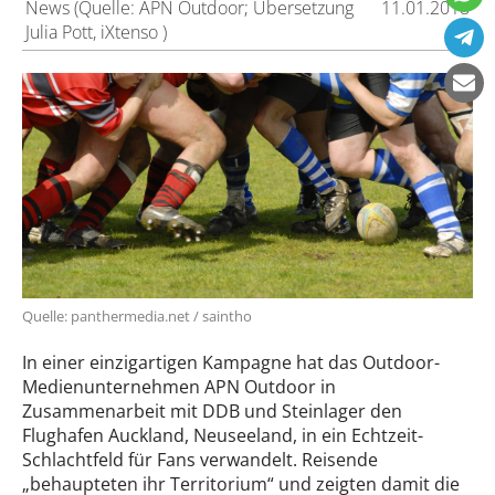
News (Quelle: APN Outdoor; Übersetzung
11.01.2018
Julia Pott, iXtenso )
Quelle: panthermedia.net / saintho
In einer einzigartigen Kampagne hat das Outdoor-
Medienunternehmen APN Outdoor in
Zusammenarbeit mit DDB und Steinlager den
Flughafen Auckland, Neuseeland, in ein Echtzeit-
Schlachtfeld für Fans verwandelt. Reisende
„behaupteten ihr Territorium“ und zeigten damit die