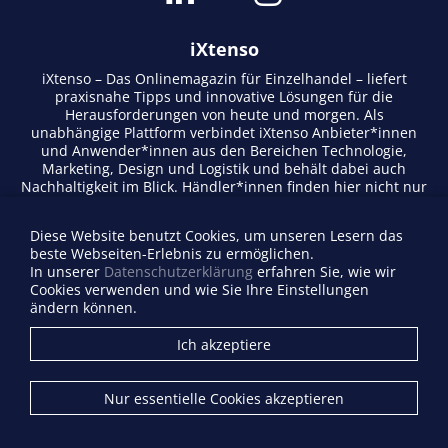
iXtenso
iXtenso – Das Onlinemagazin für Einzelhandel – liefert
praxisnahe Tipps und innovative Lösungen für die
Herausforderungen von heute und morgen. Als
unabhängige Plattform verbindet iXtenso Anbieter*innen
und Anwender*innen aus den Bereichen Technologie,
Marketing, Design und Logistik und behält dabei auch
Nachhaltigkeit im Blick. Händler*innen finden hier nicht nur
aktuelle Entwicklungen, sondern auch Inspiration durch
Expertenmeinungen und Erfolgsgeschichten. Mit einem
Diese Website benutzt Cookies, um unseren Lesern das
lebendigen Schreibstil und relevantem Content fördert das
beste Webseiten-Erlebnis zu ermöglichen.
Magazin den Austausch innerhalb der Retail-Community.
In unserer
Datenschutzerklärung
erfahren Sie, wie wir
Ob digitale Trends oder praktische Alltagstipps – iXtenso
Cookies verwenden und wie Sie Ihre Einstellungen
macht Wissen für den Handel zugänglich.
ändern können.
Anbieterverzeichnis
Ich akzeptiere
Firma eintragen
Mediadaten
Nur essentielle Cookies akzeptieren
Kontakt
Impressum