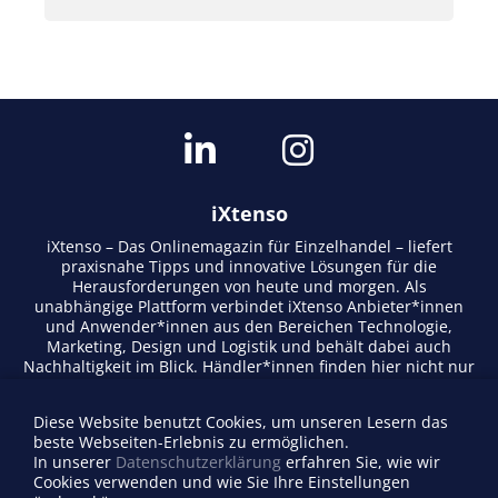
iXtenso
iXtenso – Das Onlinemagazin für Einzelhandel – liefert
praxisnahe Tipps und innovative Lösungen für die
Herausforderungen von heute und morgen. Als
unabhängige Plattform verbindet iXtenso Anbieter*innen
und Anwender*innen aus den Bereichen Technologie,
Marketing, Design und Logistik und behält dabei auch
Nachhaltigkeit im Blick. Händler*innen finden hier nicht nur
aktuelle Entwicklungen, sondern auch Inspiration durch
Expertenmeinungen und Erfolgsgeschichten. Mit einem
Diese Website benutzt Cookies, um unseren Lesern das
lebendigen Schreibstil und relevantem Content fördert das
beste Webseiten-Erlebnis zu ermöglichen.
Magazin den Austausch innerhalb der Retail-Community.
In unserer
Datenschutzerklärung
erfahren Sie, wie wir
Ob digitale Trends oder praktische Alltagstipps – iXtenso
Cookies verwenden und wie Sie Ihre Einstellungen
macht Wissen für den Handel zugänglich.