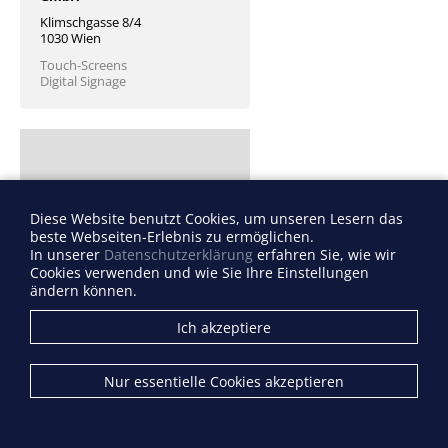
Klimschgasse 8/4
1030 Wien
Touch-Screens
Digital Signage
Diese Website benutzt Cookies, um unseren Lesern das
beste Webseiten-Erlebnis zu ermöglichen.
In unserer
Datenschutzerklärung
erfahren Sie, wie wir
Cookies verwenden und wie Sie Ihre Einstellungen
Intersoft EDV GmbH
ändern können.
Johann Giefingstraße 4
Ich akzeptiere
2700 Wr. Neustadt
Filialmanagementsysteme
(Software)
Nur essentielle Cookies akzeptieren
Warenwirtschaftssysteme
(WWS)