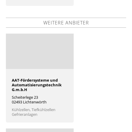
WEITERE ANBIETER
AAT-Fördersysteme und
Automatisierungstechnik
G.m.b.H
Scheiterlege 23
02493 Lichtenwörth
Kühlzellen, Tiefkühlzellen
Gefrieranlagen