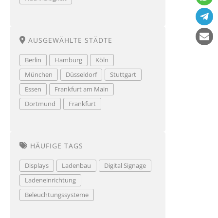
AUSGEWÄHLTE STÄDTE
Berlin
Hamburg
Köln
München
Düsseldorf
Stuttgart
Essen
Frankfurt am Main
Dortmund
Frankfurt
HÄUFIGE TAGS
Displays
Ladenbau
Digital Signage
Ladeneinrichtung
Beleuchtungssysteme