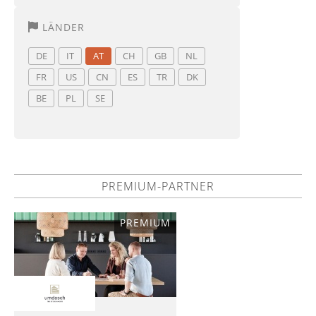
LÄNDER
DE
IT
AT
CH
GB
NL
FR
US
CN
ES
TR
DK
BE
PL
SE
PREMIUM-PARTNER
PREMIUM