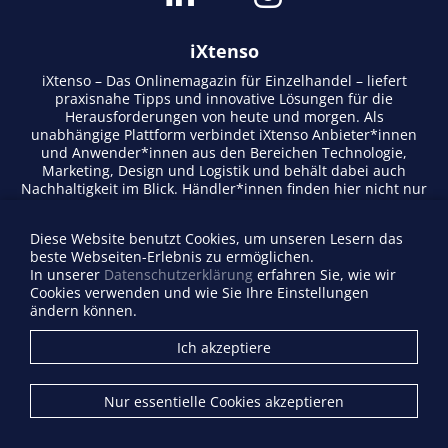
iXtenso
iXtenso – Das Onlinemagazin für Einzelhandel – liefert
praxisnahe Tipps und innovative Lösungen für die
Herausforderungen von heute und morgen. Als
unabhängige Plattform verbindet iXtenso Anbieter*innen
und Anwender*innen aus den Bereichen Technologie,
Marketing, Design und Logistik und behält dabei auch
Nachhaltigkeit im Blick. Händler*innen finden hier nicht nur
aktuelle Entwicklungen, sondern auch Inspiration durch
Expertenmeinungen und Erfolgsgeschichten. Mit einem
Diese Website benutzt Cookies, um unseren Lesern das
lebendigen Schreibstil und relevantem Content fördert das
beste Webseiten-Erlebnis zu ermöglichen.
Magazin den Austausch innerhalb der Retail-Community.
In unserer
Datenschutzerklärung
erfahren Sie, wie wir
Ob digitale Trends oder praktische Alltagstipps – iXtenso
Cookies verwenden und wie Sie Ihre Einstellungen
macht Wissen für den Handel zugänglich.
ändern können.
Anbieterverzeichnis
Ich akzeptiere
Firma eintragen
Mediadaten
Nur essentielle Cookies akzeptieren
Kontakt
Impressum