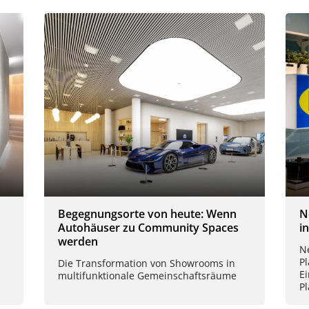
Begegnungsorte von heute: Wenn
N
Autohäuser zu Community Spaces
in
werden
N
P
Die Transformation von Showrooms in
E
multifunktionale Gemeinschaftsräume
P