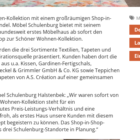
en-Kollektion mit einem großräumigen Shop-in-
M
del. Möbel Schulenburg bietet mit seinem
De
bundesweit erstes Möbelhaus ab sofort den
op zur Schöner Wohnen-Kollektion.
L
den die drei Sortimente Textilien, Tapeten und
Ei
pirationsquelle präsentiert. Kunden haben dort die
aus u.a. Kissen, Gardinen-Fertigschals,
eckel & Grimmler GmbH & Co. KG sowie Teppichen
peten von A.S. Création auf einer gemeinsamen
l Schulenburg Halstenbek: „Wir waren sofort von
Wohnen-Kollektion steht für ein
utes Preis-Leistungs-Verhältnis und eine
 froh, als erstes Haus unsere Kunden mit diesem
t begeistern zu können. Das Shop-in-Shop-
is drei Schulenburg-Standorte in Planung.“