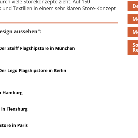
durch viele Storekonzepte zieht. Auf 150
De
und Textilien in einem sehr klaren Store-Konzept
M
esign aussehen":
M
So
er Steiff Flagshipstore in München
Re
er Lego Flagshipstore in Berlin
in Hamburg
 in Flensburg
tore in Paris