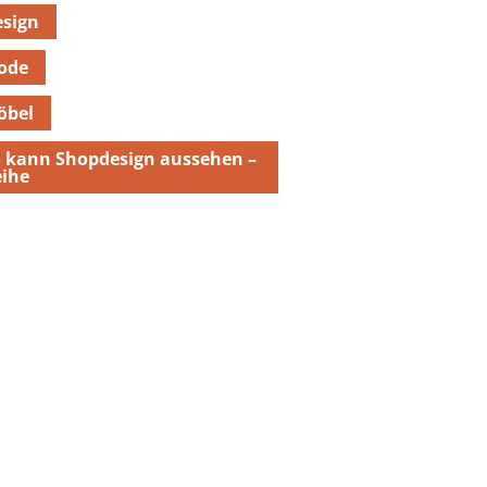
sign
ode
öbel
 kann Shopdesign aussehen –
ihe