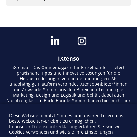
iXtenso
iXtenso – Das Onlinemagazin für Einzelhandel – liefert
praxisnahe Tipps und innovative Lösungen für die
Herausforderungen von heute und morgen. Als
unabhängige Plattform verbindet iXtenso Anbieter*innen
und Anwender*innen aus den Bereichen Technologie,
Marketing, Design und Logistik und behält dabei auch
Nachhaltigkeit im Blick. Händler*innen finden hier nicht nur
aktuelle Entwicklungen, sondern auch Inspiration durch
Expertenmeinungen und Erfolgsgeschichten. Mit einem
Diese Website benutzt Cookies, um unseren Lesern das
lebendigen Schreibstil und relevantem Content fördert das
beste Webseiten-Erlebnis zu ermöglichen.
Magazin den Austausch innerhalb der Retail-Community.
In unserer
Datenschutzerklärung
erfahren Sie, wie wir
Ob digitale Trends oder praktische Alltagstipps – iXtenso
Cookies verwenden und wie Sie Ihre Einstellungen
macht Wissen für den Handel zugänglich.