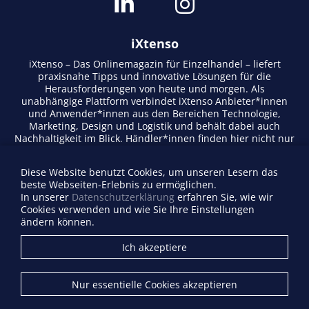
iXtenso
iXtenso – Das Onlinemagazin für Einzelhandel – liefert
praxisnahe Tipps und innovative Lösungen für die
Herausforderungen von heute und morgen. Als
unabhängige Plattform verbindet iXtenso Anbieter*innen
und Anwender*innen aus den Bereichen Technologie,
Marketing, Design und Logistik und behält dabei auch
Nachhaltigkeit im Blick. Händler*innen finden hier nicht nur
aktuelle Entwicklungen, sondern auch Inspiration durch
Expertenmeinungen und Erfolgsgeschichten. Mit einem
Diese Website benutzt Cookies, um unseren Lesern das
lebendigen Schreibstil und relevantem Content fördert das
beste Webseiten-Erlebnis zu ermöglichen.
Magazin den Austausch innerhalb der Retail-Community.
In unserer
Datenschutzerklärung
erfahren Sie, wie wir
Ob digitale Trends oder praktische Alltagstipps – iXtenso
Cookies verwenden und wie Sie Ihre Einstellungen
macht Wissen für den Handel zugänglich.
ändern können.
Anbieterverzeichnis
Ich akzeptiere
Firma eintragen
Mediadaten
Nur essentielle Cookies akzeptieren
Kontakt
Impressum